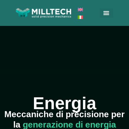
Fresatura metalli
Fresature Materie Plastiche
Collaudo dimensionale particolari
Energia
Meccaniche di precisione per
la
generazione di energia