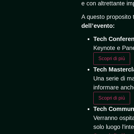
e con altrettante im
A questo proposito t
dell’evento:
Tech Confere
Keynote e Panel 
Scopri di più
Tech Mastercl
Una serie di ma
informare anche 
Scopri di più
Tech Communi
Verranno ospitat
solo luogo l’in