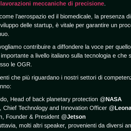
i
lavorazioni meccaniche di precisione
.
 come l’aerospazio ed il biomedicale, la presenza di 
viluppo delle startup, è vitale per garantire un pro
nuo.
vogliamo contribuire a diffondere la voce per quell
importante a livello italiano sulla tecnologia e che s
esso le OGR.
enti che più riguardano i nostri settori di competenz
anno:
do, Head of back planetary protection @
NASA
 Chief Technology and Innovation Officer @
Leon
m, Founder & President @
Jetson
ttavia, molti altri speaker, provenienti da diversi 