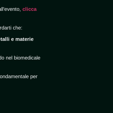
all’evento,
clicca
rdarti che:
talli e materie
do nel biomedicale
 fondamentale per